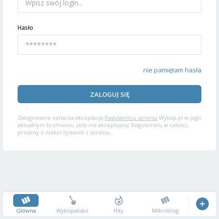
Hasło
nie pamiętam hasła
ZALOGUJ SIĘ
Zalogowanie oznacza akceptację
Regulaminu serwisu
Wykop.pl w jego
aktualnym brzmieniu. Jeśli nie akceptujesz Regulaminu w całości,
prosimy o niekorzystanie z serwisu.
Główna
Wykopalisko
Hity
Mikroblog