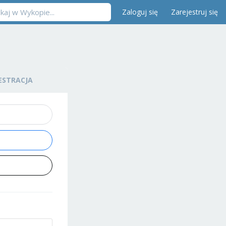
Zaloguj się
Zarejestruj się
ESTRACJA