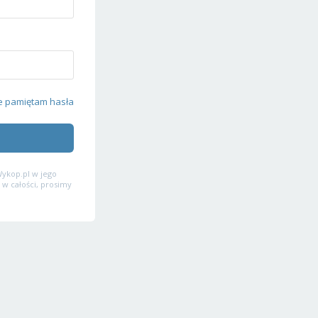
e pamiętam hasła
ykop.pl w jego
 w całości, prosimy