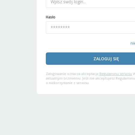
Hasło
ni
ZALOGUJ SIĘ
Zalogowanie oznacza akceptację
Regulaminu serwisu
W
aktualnym brzmieniu. Jeśli nie akceptujesz Regulaminu
o niekorzystanie z serwisu.