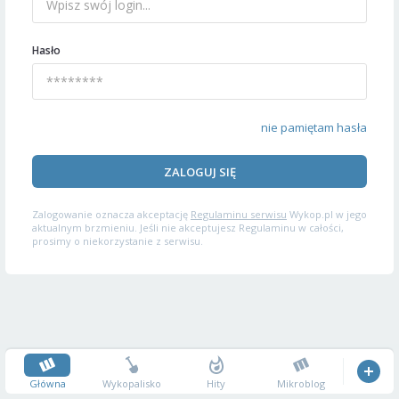
Hasło
nie pamiętam hasła
ZALOGUJ SIĘ
Zalogowanie oznacza akceptację
Regulaminu serwisu
Wykop.pl w jego
aktualnym brzmieniu. Jeśli nie akceptujesz Regulaminu w całości,
prosimy o niekorzystanie z serwisu.
Główna
Wykopalisko
Hity
Mikroblog