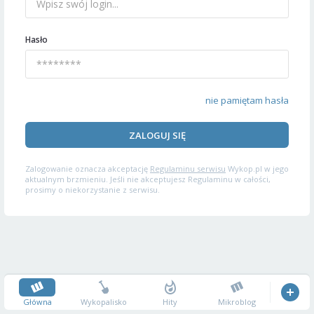
Hasło
nie pamiętam hasła
ZALOGUJ SIĘ
Zalogowanie oznacza akceptację
Regulaminu serwisu
Wykop.pl w jego
aktualnym brzmieniu. Jeśli nie akceptujesz Regulaminu w całości,
prosimy o niekorzystanie z serwisu.
Główna
Wykopalisko
Hity
Mikroblog