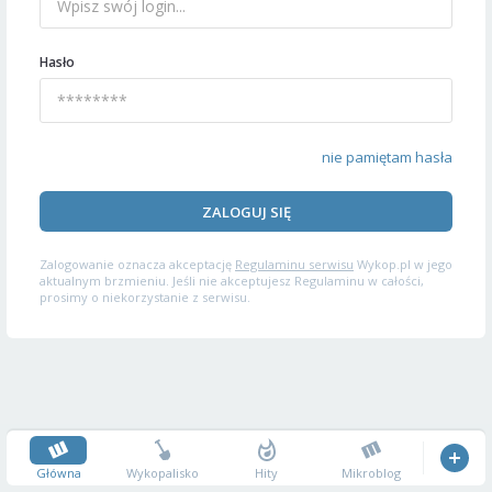
Hasło
nie pamiętam hasła
ZALOGUJ SIĘ
Zalogowanie oznacza akceptację
Regulaminu serwisu
Wykop.pl w jego
aktualnym brzmieniu. Jeśli nie akceptujesz Regulaminu w całości,
prosimy o niekorzystanie z serwisu.
Główna
Wykopalisko
Hity
Mikroblog