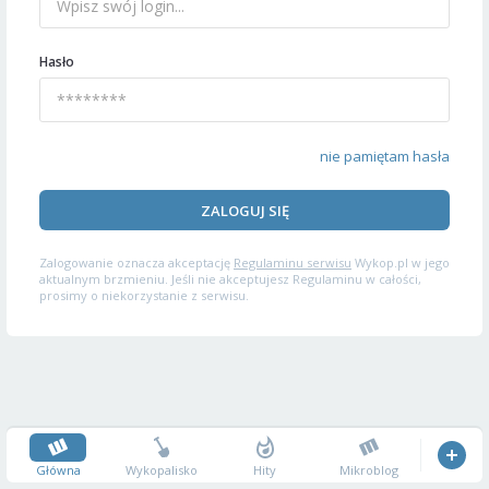
Hasło
nie pamiętam hasła
ZALOGUJ SIĘ
Zalogowanie oznacza akceptację
Regulaminu serwisu
Wykop.pl w jego
aktualnym brzmieniu. Jeśli nie akceptujesz Regulaminu w całości,
prosimy o niekorzystanie z serwisu.
Główna
Wykopalisko
Hity
Mikroblog