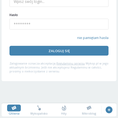
Hasło
nie pamiętam hasła
ZALOGUJ SIĘ
Zalogowanie oznacza akceptację
Regulaminu serwisu
Wykop.pl w jego
aktualnym brzmieniu. Jeśli nie akceptujesz Regulaminu w całości,
prosimy o niekorzystanie z serwisu.
Główna
Wykopalisko
Hity
Mikroblog