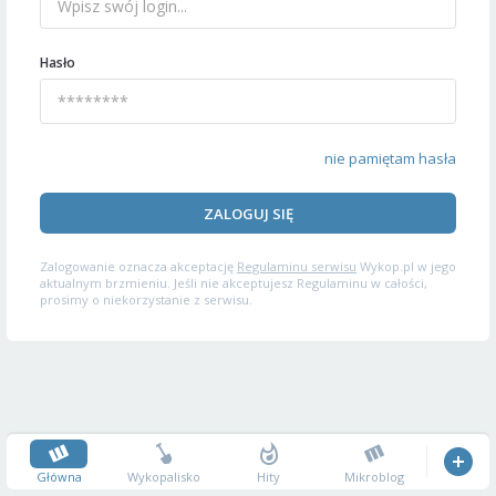
Hasło
nie pamiętam hasła
ZALOGUJ SIĘ
Zalogowanie oznacza akceptację
Regulaminu serwisu
Wykop.pl w jego
aktualnym brzmieniu. Jeśli nie akceptujesz Regulaminu w całości,
prosimy o niekorzystanie z serwisu.
Główna
Wykopalisko
Hity
Mikroblog