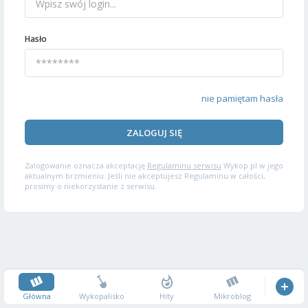
Hasło
nie pamiętam hasła
ZALOGUJ SIĘ
Zalogowanie oznacza akceptację
Regulaminu serwisu
Wykop.pl w jego
aktualnym brzmieniu. Jeśli nie akceptujesz Regulaminu w całości,
prosimy o niekorzystanie z serwisu.
Główna
Wykopalisko
Hity
Mikroblog