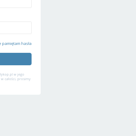
e pamiętam hasła
ykop.pl w jego
 w całości, prosimy