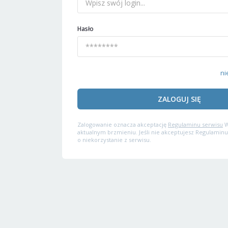
Hasło
ni
ZALOGUJ SIĘ
Zalogowanie oznacza akceptację
Regulaminu serwisu
W
aktualnym brzmieniu. Jeśli nie akceptujesz Regulaminu
o niekorzystanie z serwisu.