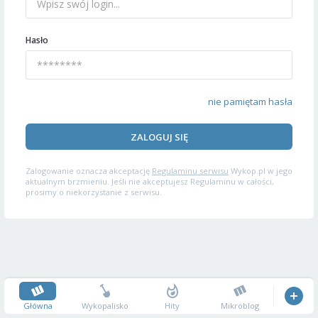
Hasło
nie pamiętam hasła
ZALOGUJ SIĘ
Zalogowanie oznacza akceptację
Regulaminu serwisu
Wykop.pl w jego
aktualnym brzmieniu. Jeśli nie akceptujesz Regulaminu w całości,
prosimy o niekorzystanie z serwisu.
Główna
Wykopalisko
Hity
Mikroblog