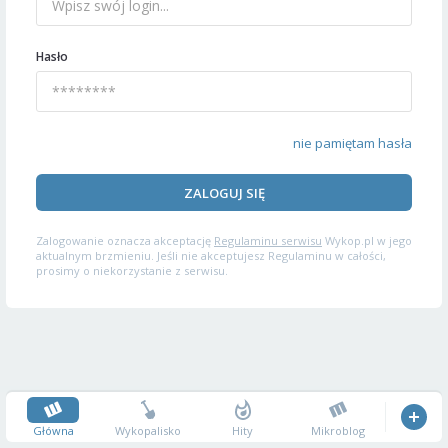
Hasło
nie pamiętam hasła
ZALOGUJ SIĘ
Zalogowanie oznacza akceptację
Regulaminu serwisu
Wykop.pl w jego
aktualnym brzmieniu. Jeśli nie akceptujesz Regulaminu w całości,
prosimy o niekorzystanie z serwisu.
Główna
Wykopalisko
Hity
Mikroblog