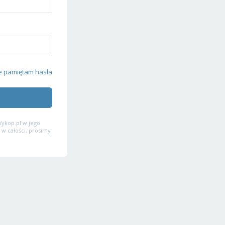
e pamiętam hasła
ykop.pl w jego
 w całości, prosimy