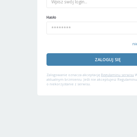
Hasło
ni
ZALOGUJ SIĘ
Zalogowanie oznacza akceptację
Regulaminu serwisu
W
aktualnym brzmieniu. Jeśli nie akceptujesz Regulaminu
o niekorzystanie z serwisu.