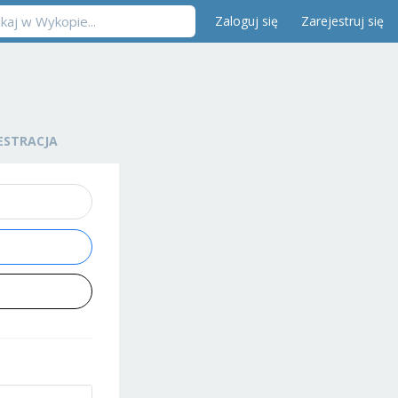
Zaloguj się
Zarejestruj się
ESTRACJA