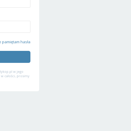
e pamiętam hasła
ykop.pl w jego
 w całości, prosimy