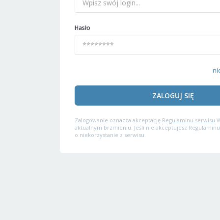
Hasło
ni
ZALOGUJ SIĘ
Zalogowanie oznacza akceptację
Regulaminu serwisu
W
aktualnym brzmieniu. Jeśli nie akceptujesz Regulaminu
o niekorzystanie z serwisu.