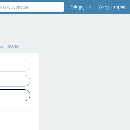
Zaloguj się
Zarejestruj się
ESTRACJA