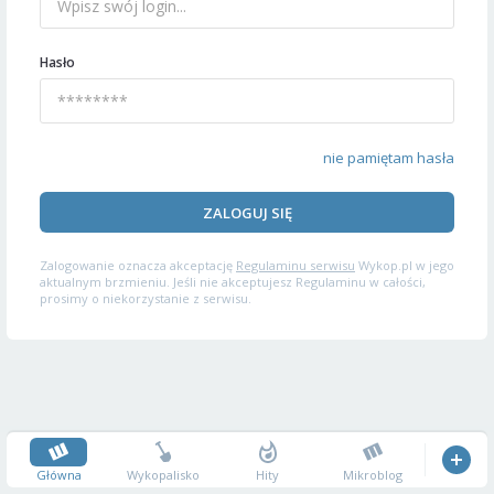
Hasło
nie pamiętam hasła
ZALOGUJ SIĘ
Zalogowanie oznacza akceptację
Regulaminu serwisu
Wykop.pl w jego
aktualnym brzmieniu. Jeśli nie akceptujesz Regulaminu w całości,
prosimy o niekorzystanie z serwisu.
Główna
Wykopalisko
Hity
Mikroblog