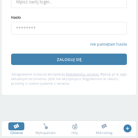
Hasło
nie pamiętam hasła
ZALOGUJ SIĘ
Zalogowanie oznacza akceptację
Regulaminu serwisu
Wykop.pl w jego
aktualnym brzmieniu. Jeśli nie akceptujesz Regulaminu w całości,
prosimy o niekorzystanie z serwisu.
Główna
Wykopalisko
Hity
Mikroblog