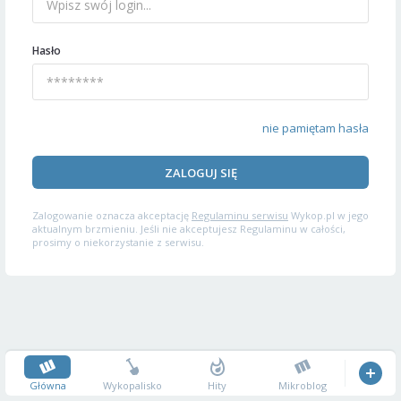
Hasło
nie pamiętam hasła
ZALOGUJ SIĘ
Zalogowanie oznacza akceptację
Regulaminu serwisu
Wykop.pl w jego
aktualnym brzmieniu. Jeśli nie akceptujesz Regulaminu w całości,
prosimy o niekorzystanie z serwisu.
Główna
Wykopalisko
Hity
Mikroblog