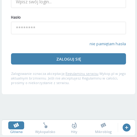
Hasło
nie pamiętam hasła
ZALOGUJ SIĘ
Zalogowanie oznacza akceptację
Regulaminu serwisu
Wykop.pl w jego
aktualnym brzmieniu. Jeśli nie akceptujesz Regulaminu w całości,
prosimy o niekorzystanie z serwisu.
Główna
Wykopalisko
Hity
Mikroblog