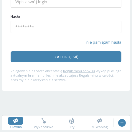
Hasło
nie pamiętam hasła
ZALOGUJ SIĘ
Zalogowanie oznacza akceptację
Regulaminu serwisu
Wykop.pl w jego
aktualnym brzmieniu. Jeśli nie akceptujesz Regulaminu w całości,
prosimy o niekorzystanie z serwisu.
Główna
Wykopalisko
Hity
Mikroblog