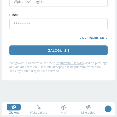
Hasło
nie pamiętam hasła
ZALOGUJ SIĘ
Zalogowanie oznacza akceptację
Regulaminu serwisu
Wykop.pl w jego
aktualnym brzmieniu. Jeśli nie akceptujesz Regulaminu w całości,
prosimy o niekorzystanie z serwisu.
Główna
Wykopalisko
Hity
Mikroblog