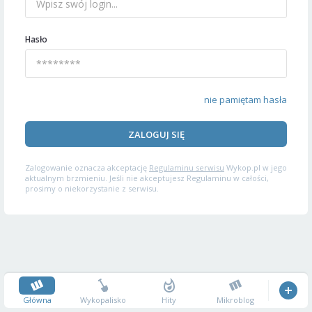
Hasło
nie pamiętam hasła
ZALOGUJ SIĘ
Zalogowanie oznacza akceptację
Regulaminu serwisu
Wykop.pl w jego
aktualnym brzmieniu. Jeśli nie akceptujesz Regulaminu w całości,
prosimy o niekorzystanie z serwisu.
Główna
Wykopalisko
Hity
Mikroblog