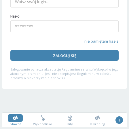
Hasło
nie pamiętam hasła
ZALOGUJ SIĘ
Zalogowanie oznacza akceptację
Regulaminu serwisu
Wykop.pl w jego
aktualnym brzmieniu. Jeśli nie akceptujesz Regulaminu w całości,
prosimy o niekorzystanie z serwisu.
Główna
Wykopalisko
Hity
Mikroblog