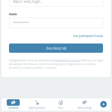
Hasło
nie pamiętam hasła
ZALOGUJ SIĘ
Zalogowanie oznacza akceptację
Regulaminu serwisu
Wykop.pl w jego
aktualnym brzmieniu. Jeśli nie akceptujesz Regulaminu w całości,
prosimy o niekorzystanie z serwisu.
Główna
Wykopalisko
Hity
Mikroblog