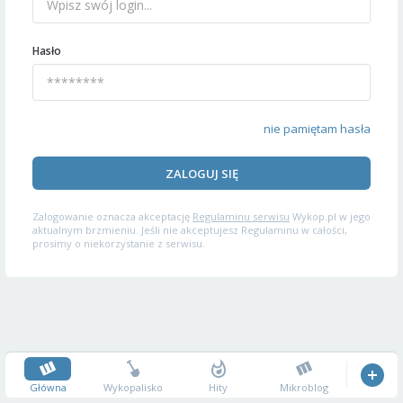
Hasło
nie pamiętam hasła
ZALOGUJ SIĘ
Zalogowanie oznacza akceptację
Regulaminu serwisu
Wykop.pl w jego
aktualnym brzmieniu. Jeśli nie akceptujesz Regulaminu w całości,
prosimy o niekorzystanie z serwisu.
Główna
Wykopalisko
Hity
Mikroblog