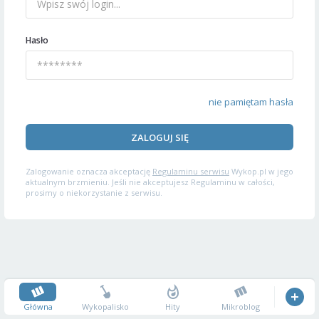
Hasło
nie pamiętam hasła
ZALOGUJ SIĘ
Zalogowanie oznacza akceptację
Regulaminu serwisu
Wykop.pl w jego
aktualnym brzmieniu. Jeśli nie akceptujesz Regulaminu w całości,
prosimy o niekorzystanie z serwisu.
Główna
Wykopalisko
Hity
Mikroblog