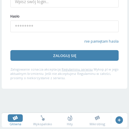
Hasło
nie pamiętam hasła
ZALOGUJ SIĘ
Zalogowanie oznacza akceptację
Regulaminu serwisu
Wykop.pl w jego
aktualnym brzmieniu. Jeśli nie akceptujesz Regulaminu w całości,
prosimy o niekorzystanie z serwisu.
Główna
Wykopalisko
Hity
Mikroblog