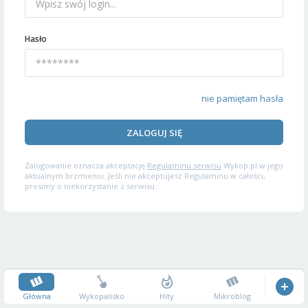
Hasło
nie pamiętam hasła
ZALOGUJ SIĘ
Zalogowanie oznacza akceptację
Regulaminu serwisu
Wykop.pl w jego
aktualnym brzmieniu. Jeśli nie akceptujesz Regulaminu w całości,
prosimy o niekorzystanie z serwisu.
Główna
Wykopalisko
Hity
Mikroblog