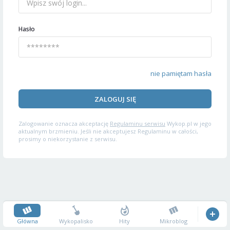
Hasło
nie pamiętam hasła
ZALOGUJ SIĘ
Zalogowanie oznacza akceptację
Regulaminu serwisu
Wykop.pl w jego
aktualnym brzmieniu. Jeśli nie akceptujesz Regulaminu w całości,
prosimy o niekorzystanie z serwisu.
Główna
Wykopalisko
Hity
Mikroblog