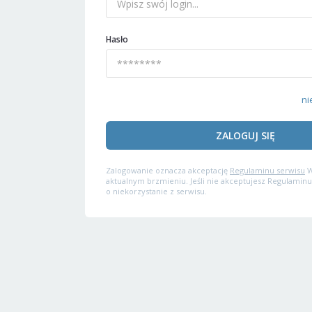
Hasło
ni
ZALOGUJ SIĘ
Zalogowanie oznacza akceptację
Regulaminu serwisu
W
aktualnym brzmieniu. Jeśli nie akceptujesz Regulaminu
o niekorzystanie z serwisu.