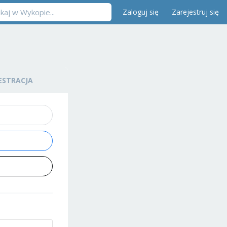
Zaloguj się
Zarejestruj się
ESTRACJA