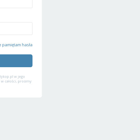
e pamiętam hasła
ykop.pl w jego
 w całości, prosimy