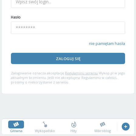
Hasło
nie pamiętam hasła
ZALOGUJ SIĘ
Zalogowanie oznacza akceptację
Regulaminu serwisu
Wykop.pl w jego
aktualnym brzmieniu. Jeśli nie akceptujesz Regulaminu w całości,
prosimy o niekorzystanie z serwisu.
Główna
Wykopalisko
Hity
Mikroblog