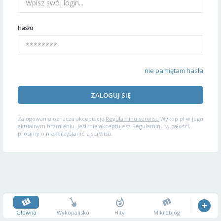
Hasło
nie pamiętam hasła
ZALOGUJ SIĘ
Zalogowanie oznacza akceptację
Regulaminu serwisu
Wykop.pl w jego
aktualnym brzmieniu. Jeśli nie akceptujesz Regulaminu w całości,
prosimy o niekorzystanie z serwisu.
Główna
Wykopalisko
Hity
Mikroblog