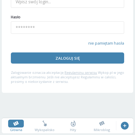
Hasło
nie pamiętam hasła
ZALOGUJ SIĘ
Zalogowanie oznacza akceptację
Regulaminu serwisu
Wykop.pl w jego
aktualnym brzmieniu. Jeśli nie akceptujesz Regulaminu w całości,
prosimy o niekorzystanie z serwisu.
Główna
Wykopalisko
Hity
Mikroblog