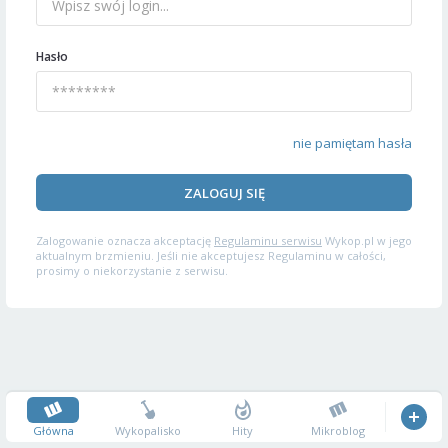
Hasło
nie pamiętam hasła
ZALOGUJ SIĘ
Zalogowanie oznacza akceptację
Regulaminu serwisu
Wykop.pl w jego
aktualnym brzmieniu. Jeśli nie akceptujesz Regulaminu w całości,
prosimy o niekorzystanie z serwisu.
Główna
Wykopalisko
Hity
Mikroblog