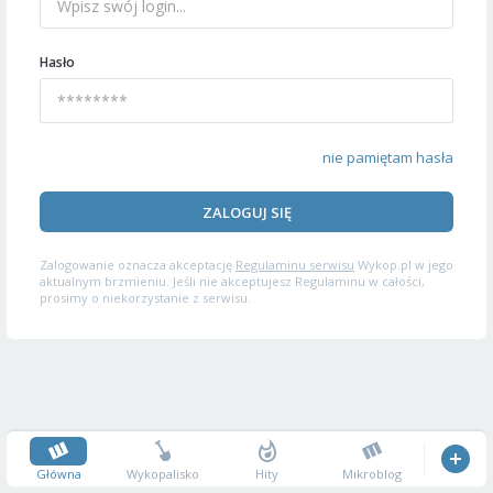
Hasło
nie pamiętam hasła
ZALOGUJ SIĘ
Zalogowanie oznacza akceptację
Regulaminu serwisu
Wykop.pl w jego
aktualnym brzmieniu. Jeśli nie akceptujesz Regulaminu w całości,
prosimy o niekorzystanie z serwisu.
Główna
Wykopalisko
Hity
Mikroblog