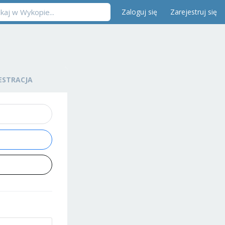
Zaloguj się
Zarejestruj się
ESTRACJA