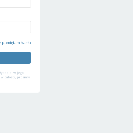
e pamiętam hasła
ykop.pl w jego
 w całości, prosimy