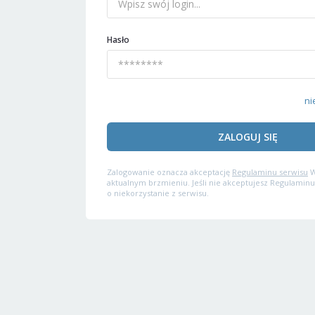
Hasło
ni
ZALOGUJ SIĘ
Zalogowanie oznacza akceptację
Regulaminu serwisu
W
aktualnym brzmieniu. Jeśli nie akceptujesz Regulaminu
o niekorzystanie z serwisu.