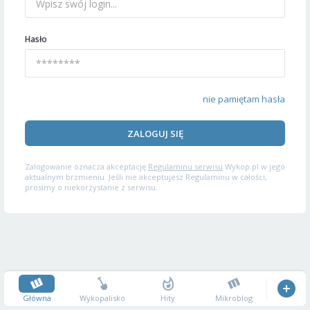
Hasło
nie pamiętam hasła
ZALOGUJ SIĘ
Zalogowanie oznacza akceptację
Regulaminu serwisu
Wykop.pl w jego
aktualnym brzmieniu. Jeśli nie akceptujesz Regulaminu w całości,
prosimy o niekorzystanie z serwisu.
Główna
Wykopalisko
Hity
Mikroblog