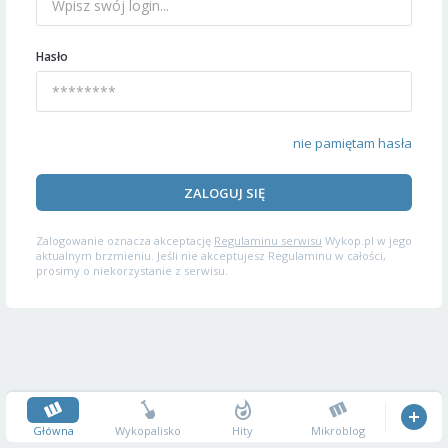
Hasło
nie pamiętam hasła
ZALOGUJ SIĘ
Zalogowanie oznacza akceptację
Regulaminu serwisu
Wykop.pl w jego
aktualnym brzmieniu. Jeśli nie akceptujesz Regulaminu w całości,
prosimy o niekorzystanie z serwisu.
Główna
Wykopalisko
Hity
Mikroblog