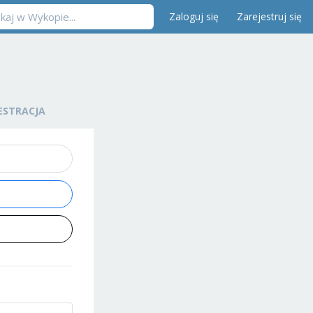
Zaloguj się
Zarejestruj się
ESTRACJA