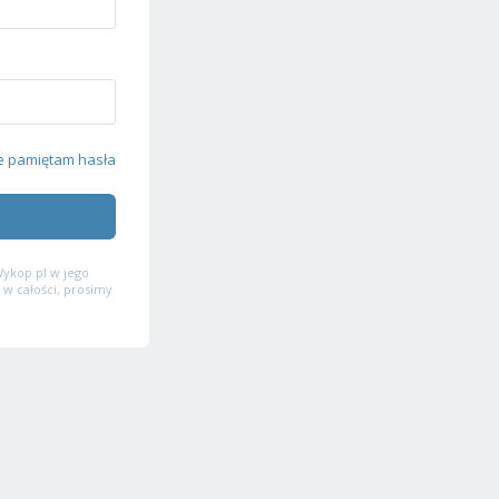
e pamiętam hasła
ykop.pl w jego
 w całości, prosimy