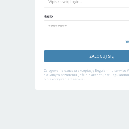
Hasło
ni
ZALOGUJ SIĘ
Zalogowanie oznacza akceptację
Regulaminu serwisu
W
aktualnym brzmieniu. Jeśli nie akceptujesz Regulaminu
o niekorzystanie z serwisu.