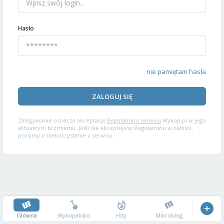
Hasło
nie pamiętam hasła
ZALOGUJ SIĘ
Zalogowanie oznacza akceptację
Regulaminu serwisu
Wykop.pl w jego
aktualnym brzmieniu. Jeśli nie akceptujesz Regulaminu w całości,
prosimy o niekorzystanie z serwisu.
Główna
Wykopalisko
Hity
Mikroblog