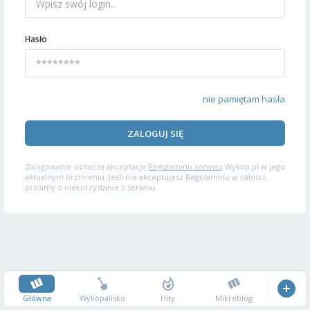
Hasło
nie pamiętam hasła
ZALOGUJ SIĘ
Zalogowanie oznacza akceptację
Regulaminu serwisu
Wykop.pl w jego
aktualnym brzmieniu. Jeśli nie akceptujesz Regulaminu w całości,
prosimy o niekorzystanie z serwisu.
Główna
Wykopalisko
Hity
Mikroblog