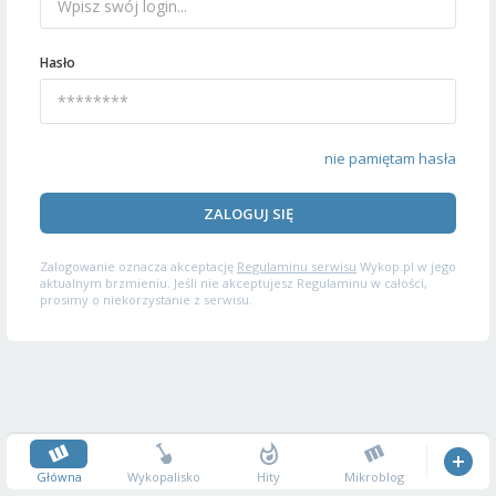
Hasło
nie pamiętam hasła
ZALOGUJ SIĘ
Zalogowanie oznacza akceptację
Regulaminu serwisu
Wykop.pl w jego
aktualnym brzmieniu. Jeśli nie akceptujesz Regulaminu w całości,
prosimy o niekorzystanie z serwisu.
Główna
Wykopalisko
Hity
Mikroblog