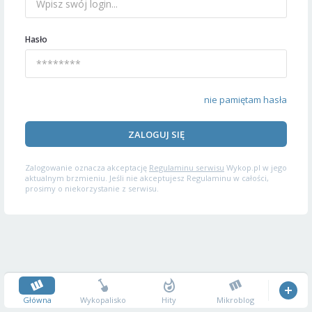
Hasło
nie pamiętam hasła
ZALOGUJ SIĘ
Zalogowanie oznacza akceptację
Regulaminu serwisu
Wykop.pl w jego
aktualnym brzmieniu. Jeśli nie akceptujesz Regulaminu w całości,
prosimy o niekorzystanie z serwisu.
Główna
Wykopalisko
Hity
Mikroblog