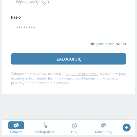
Hasło
nie pamiętam hasła
ZALOGUJ SIĘ
Zalogowanie oznacza akceptację
Regulaminu serwisu
Wykop.pl w jego
aktualnym brzmieniu. Jeśli nie akceptujesz Regulaminu w całości,
prosimy o niekorzystanie z serwisu.
Główna
Wykopalisko
Hity
Mikroblog