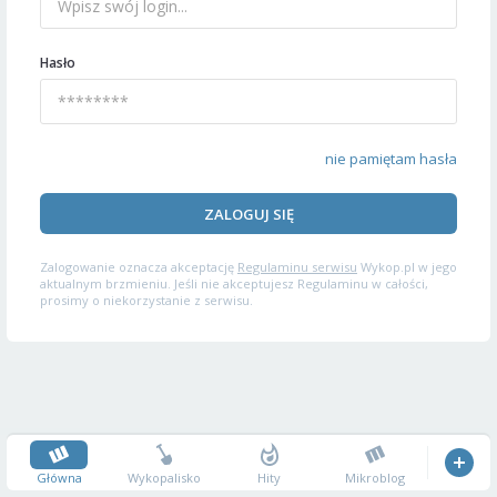
Hasło
nie pamiętam hasła
ZALOGUJ SIĘ
Zalogowanie oznacza akceptację
Regulaminu serwisu
Wykop.pl w jego
aktualnym brzmieniu. Jeśli nie akceptujesz Regulaminu w całości,
prosimy o niekorzystanie z serwisu.
Główna
Wykopalisko
Hity
Mikroblog