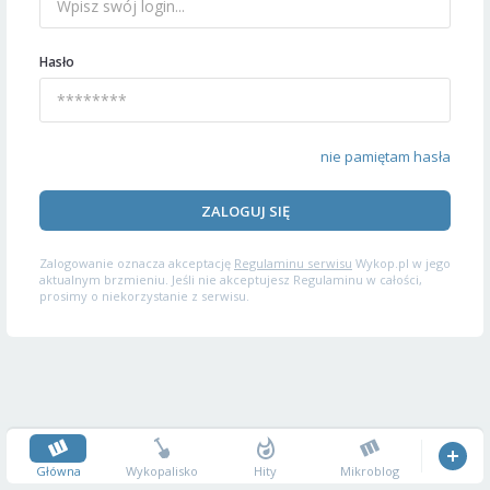
Hasło
nie pamiętam hasła
ZALOGUJ SIĘ
Zalogowanie oznacza akceptację
Regulaminu serwisu
Wykop.pl w jego
aktualnym brzmieniu. Jeśli nie akceptujesz Regulaminu w całości,
prosimy o niekorzystanie z serwisu.
Główna
Wykopalisko
Hity
Mikroblog