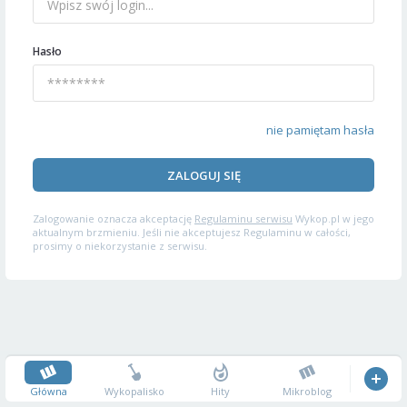
Hasło
nie pamiętam hasła
ZALOGUJ SIĘ
Zalogowanie oznacza akceptację
Regulaminu serwisu
Wykop.pl w jego
aktualnym brzmieniu. Jeśli nie akceptujesz Regulaminu w całości,
prosimy o niekorzystanie z serwisu.
Główna
Wykopalisko
Hity
Mikroblog