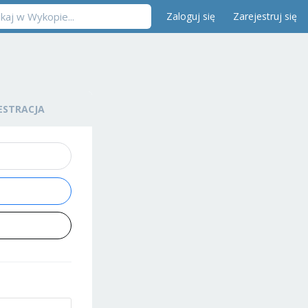
Zaloguj się
Zarejestruj się
ESTRACJA