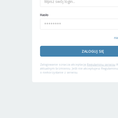
Hasło
ni
ZALOGUJ SIĘ
Zalogowanie oznacza akceptację
Regulaminu serwisu
W
aktualnym brzmieniu. Jeśli nie akceptujesz Regulaminu
o niekorzystanie z serwisu.