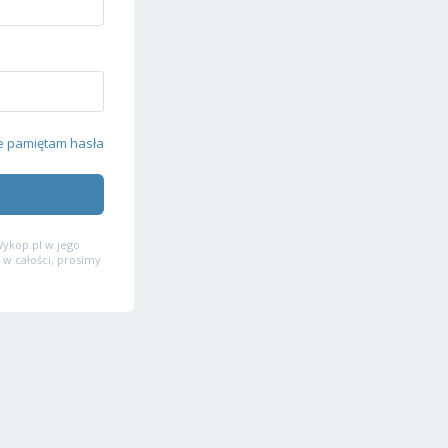
e pamiętam hasła
ykop.pl w jego
 w całości, prosimy