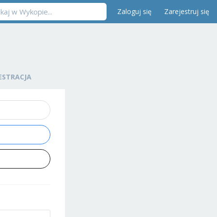
Zaloguj się
Zarejestruj się
ESTRACJA