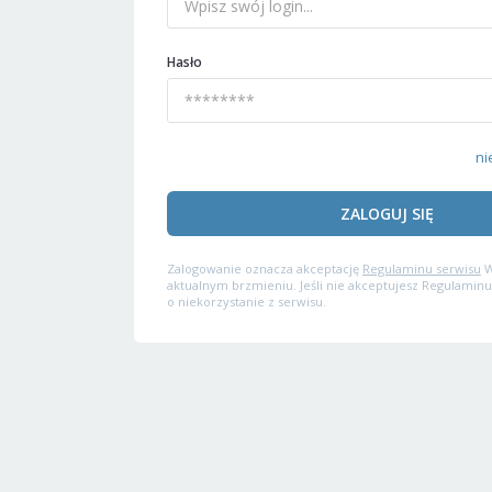
Hasło
ni
ZALOGUJ SIĘ
Zalogowanie oznacza akceptację
Regulaminu serwisu
W
aktualnym brzmieniu. Jeśli nie akceptujesz Regulaminu
o niekorzystanie z serwisu.