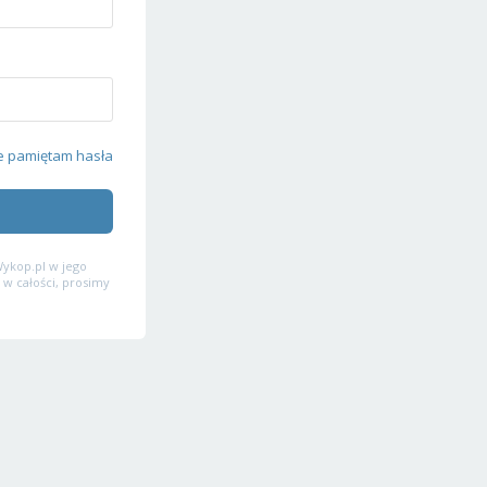
e pamiętam hasła
ykop.pl w jego
 w całości, prosimy