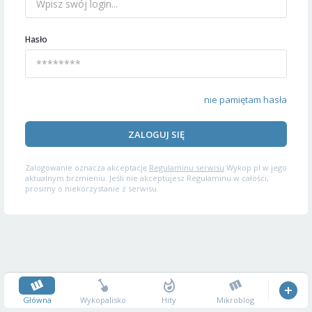
Hasło
nie pamiętam hasła
ZALOGUJ SIĘ
Zalogowanie oznacza akceptację
Regulaminu serwisu
Wykop.pl w jego
aktualnym brzmieniu. Jeśli nie akceptujesz Regulaminu w całości,
prosimy o niekorzystanie z serwisu.
Główna
Wykopalisko
Hity
Mikroblog