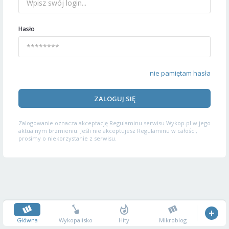
Hasło
nie pamiętam hasła
ZALOGUJ SIĘ
Zalogowanie oznacza akceptację
Regulaminu serwisu
Wykop.pl w jego
aktualnym brzmieniu. Jeśli nie akceptujesz Regulaminu w całości,
prosimy o niekorzystanie z serwisu.
Główna
Wykopalisko
Hity
Mikroblog